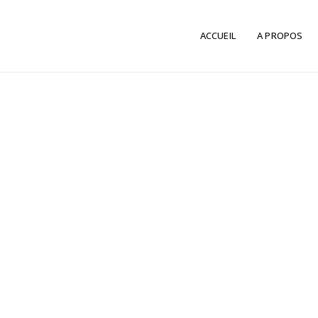
ACCUEIL
A PROPOS
Shop
Home
Products